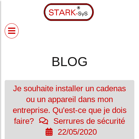
Starksys
Dispositifs
Blog
de
sécurité
Dispositifs de
BLOG
fermeture pour
portes roulantes
et similaires
Dispositifs de
fermeture
Je souhaite installer un cadenas
polyvalents
Dispositif de
ou un appareil dans mon
verrouillage pour
entreprise. Qu'est-ce que je dois
portes
basculantes
faire?
Serrures de sécurité
22/05/2020