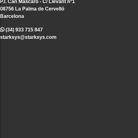
P.I. Can Mascaró - C/ Llevant nº1
08756 La Palma de Cervelló
Barcelona
(34) 933 715 847
starksys@starksys.com