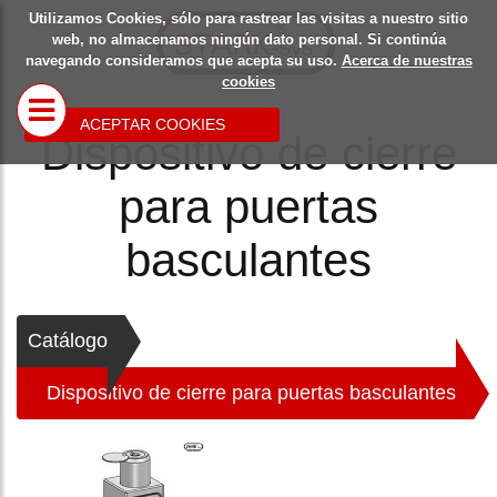
Utilizamos Cookies, sólo para rastrear las visitas a nuestro sitio
Starksys
Dispositivos
Blo
web, no almacenamos ningún dato personal. Si continúa
navegando consideramos que acepta su uso.
Acerca de nuestras
de
cookies
seguridad
ACEPTAR COOKIES
Dispositivo de cierre
Dispositivos de
para puertas
cierre para puertas
enrollables y
basculantes
similares
Dispositivos de
cierre polivalente
Dispositivo de cierre
>
Catálogo
para puertas
basculantes
Dispositivo de cierre para puertas basculantes